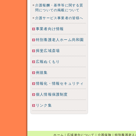
介護報酬・基準等に関する質
問についての掲載について
介護サービス事業者の皆様へ
事業者向け情報
特別養護老人ホーム尚和園
揖斐広域斎場
広報ぬくもり
例規集
情報化・情報セキュリティ
個人情報保護制度
リンク集
ホーム
｜
広域連合について
｜
介護保険
｜
特別養護老人