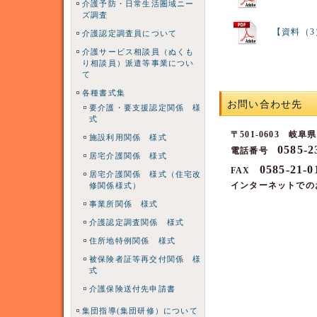
介護予防・日常生活圏域ニー
ズ調査
【資料（3
介護認定調査員について
介護サービス相談員（ぬくも
り相談員）派遣等事業につい
て
各種書式集
お問い合わせ先
要介護・要支援認定関係 様
式
〒501-0603 岐
施設利用関係 様式
0585-
電話番号
居宅介護関係 様式
0585-21-0
FAX
居宅介護関係 様式（住宅改
インターネットでの
修関係様式）
事業所関係 様式
介護認定調査関係 様式
住所地特例関係 様式
被保険者証等再交付関係 様
式
介護保険送付先申請書
集団指導(集団研修）について