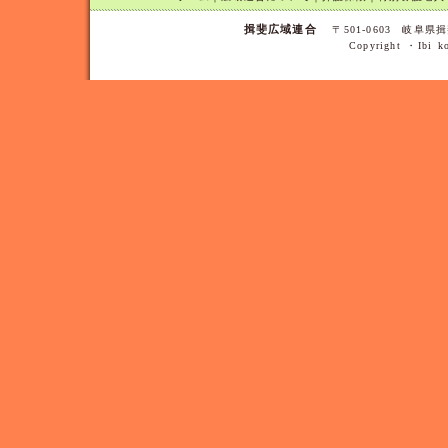
揖斐広域連合
〒501-0603 岐阜県揖
Copyright ・Ibi ko